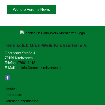
Weitere Vereins News
Tennisclub Grün-Weiß
Kirchzarten e.V.
Oberrieder Straße 4
79199 Kirchzarten
Telefon:
07661 1418
E-Mail:
nf
t
nn
s-k
rchz
rt
n
d
Kontakt
Impressum
Datenschutzerklärung