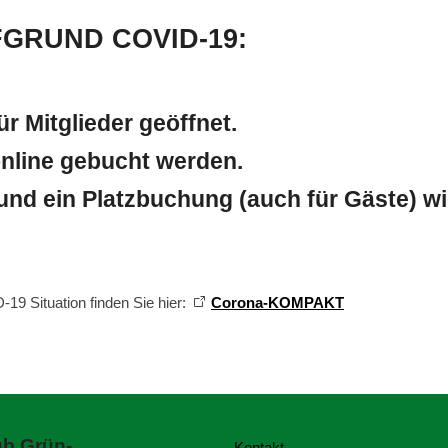
GRUND COVID-19:
ür Mitglieder geöffnet.
 online gebucht werden.
nd ein Platzbuchung (auch für Gäste) wied
9 Situation finden Sie hier:
Corona-KOMPAKT
e unter +49 163 9644164 melden.
ub Grün-
Kontakt